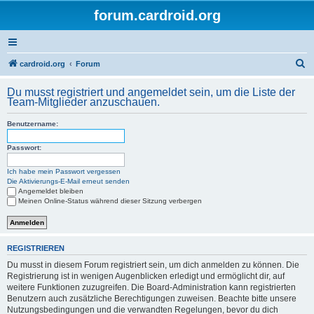
forum.cardroid.org
S
cardroid.org
Forum
u
Du musst registriert und angemeldet sein, um die Liste der
c
Team-Mitglieder anzuschauen.
h
Benutzername:
e
Passwort:
Ich habe mein Passwort vergessen
Die Aktivierungs-E-Mail erneut senden
Angemeldet bleiben
Meinen Online-Status während dieser Sitzung verbergen
REGISTRIEREN
Du musst in diesem Forum registriert sein, um dich anmelden zu können. Die
Registrierung ist in wenigen Augenblicken erledigt und ermöglicht dir, auf
weitere Funktionen zuzugreifen. Die Board-Administration kann registrierten
Benutzern auch zusätzliche Berechtigungen zuweisen. Beachte bitte unsere
Nutzungsbedingungen und die verwandten Regelungen, bevor du dich