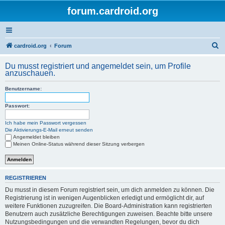
forum.cardroid.org
S
cardroid.org
Forum
u
Du musst registriert und angemeldet sein, um Profile
c
anzuschauen.
h
Benutzername:
e
Passwort:
Ich habe mein Passwort vergessen
Die Aktivierungs-E-Mail erneut senden
Angemeldet bleiben
Meinen Online-Status während dieser Sitzung verbergen
REGISTRIEREN
Du musst in diesem Forum registriert sein, um dich anmelden zu können. Die
Registrierung ist in wenigen Augenblicken erledigt und ermöglicht dir, auf
weitere Funktionen zuzugreifen. Die Board-Administration kann registrierten
Benutzern auch zusätzliche Berechtigungen zuweisen. Beachte bitte unsere
Nutzungsbedingungen und die verwandten Regelungen, bevor du dich