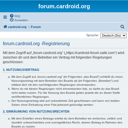
forum.cardroid.org
FAQ
Anmelden
S
cardroid.org
Forum
u
Sprache:
c
forum.cardroid.org -Registrierung
h
Mit dem Zugriff auf „forum.cardroid.org“ („https://cardroid-forum.valki.com“) wird
e
zwischen dir und dem Betreiber ein Vertrag mit folgenden Regelungen
geschlossen:
1. NUTZUNGSVERTRAG
Mit dem Zugriff auf „forum.cardroid.org“ (im Folgenden „das Board“) schließt du einen
Nutzungsvertrag mit dem Betreiber des Boards ab (im Folgenden „Betreiber“) und
erklärst dich mit den nachfolgenden Regelungen einverstanden.
Wenn du mit diesen Regelungen nicht einverstanden bist, so darfst du das Board
nicht weiter nutzen. Für die Nutzung des Boards gelten jeweils die an dieser Stelle
veröffentlichten Regelungen.
Der Nutzungsvertrag wird auf unbestimmte Zeit geschlossen und kann von beiden
Seiten ohne Einhaltung einer Frist jederzeit gekündigt werden.
2. EINRÄUMUNG VON NUTZUNGSRECHTEN
Mit dem Erstellen eines Beitrags erteilst du dem Betreiber ein einfaches, zeitlich und
räumlich unbeschränktes und unentgeltliches Recht, deinen Beitrag im Rahmen des
Boards zu nutzen.