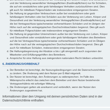
und der Verletzung wesentlicher Vertragspflichten (Kardinalpflichten) nur für Schäden,
die auf ein vorsätzliches oder grob fahrlässiges Verhalten zurückzuführen sind. Dies
gilt auch für mittelbare Folgeschäden wie insbesondere entgangenen Gewinn.
Die Haftung ist gegenüber Verbrauchern außer bei vorsätzlichem oder grob
fahrlässigem Verhalten oder bei Schäden aus der Verletzung von Leben, Körper und
Gesundheit und der Verletzung wesentlicher Vertragspflichten (Kardinalpflichten) auf
die bei Vertragsschluss typischerweise vorhersehbaren Schäden und im übrigen der
Höhe nach auf die vertragstypischen Durchschnittsschäden begrenzt. Dies gilt auch
für mittelbare Folgeschäden wie insbesondere entgangenen Gewinn.
Die Haftung ist gegenüber Unternehmern außer bei der Verletzung von Leben, Körper
und Gesundheit oder vorsätzlichem oder grob fahrlässigem Verhalten des Betreibers
auf die bei Vertragsschluss typischerweise vorhersehbaren Schäden und im Übrigen
der Höhe nach auf die vertragstypischen Durchschnittsschäden begrenzt. Dies gilt
auch für mittelbare Schäden, insbesondere entgangenen Gewinn.
Die Haftungsbegrenzung der Absätze a bis c gilt sinngemäß auch zugunsten der
Mitarbeiter und Erfüllungsgehilfen des Betreibers.
Ansprüche für eine Haftung aus zwingendem nationalem Recht bleiben unberührt.
6. ÄNDERUNGSVORBEHALT
Der Betreiber ist berechtigt, die Nutzungsbedingungen und die Datenschutzrichtlinie
zu ändern. Die Änderung wird dem Nutzer per E-Mail mitgeteilt.
Der Nutzer ist berechtigt, den Änderungen zu widersprechen. Im Falle des
Widerspruchs erlischt das zwischen dem Betreiber und dem Nutzer bestehende
Vertragsverhältnis mit sofortiger Wirkung.
Die Änderungen gelten als anerkannt und verbindlich, wenn der Nutzer den
Änderungen zugestimmt hat.
Informationen über den Umgang mit deinen persönlichen Daten sind in der
Datenschutzrichtlinie enthalten.