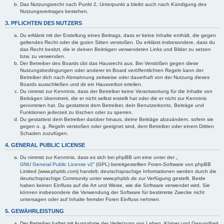
Das Nutzungsrecht nach Punkt 2, Unterpunkt a bleibt auch nach Kündigung des
Nutzungsvertrages bestehen.
3. PFLICHTEN DES NUTZERS
Du erklärst mit der Erstellung eines Beitrags, dass er keine Inhalte enthält, die gegen
geltendes Recht oder die guten Sitten verstoßen. Du erklärst insbesondere, dass du
das Recht besitzt, die in deinen Beiträgen verwendeten Links und Bilder zu setzen
bzw. zu verwenden.
Der Betreiber des Boards übt das Hausrecht aus. Bei Verstößen gegen diese
Nutzungsbedingungen oder anderer im Board veröffentlichten Regeln kann der
Betreiber dich nach Abmahnung zeitweise oder dauerhaft von der Nutzung dieses
Boards ausschließen und dir ein Hausverbot erteilen.
Du nimmst zur Kenntnis, dass der Betreiber keine Verantwortung für die Inhalte von
Beiträgen übernimmt, die er nicht selbst erstellt hat oder die er nicht zur Kenntnis
genommen hat. Du gestattest dem Betreiber, dein Benutzerkonto, Beiträge und
Funktionen jederzeit zu löschen oder zu sperren.
Du gestattest dem Betreiber darüber hinaus, deine Beiträge abzuändern, sofern sie
gegen o. g. Regeln verstoßen oder geeignet sind, dem Betreiber oder einem Dritten
Schaden zuzufügen.
4. GENERAL PUBLIC LICENSE
Du nimmst zur Kenntnis, dass es sich bei phpBB um eine unter der „
GNU General Public License v2
“ (GPL) bereitgestellten Foren-Software von phpBB
Limited (www.phpbb.com) handelt; deutschsprachige Informationen werden durch die
deutschsprachige Community unter www.phpbb.de zur Verfügung gestellt. Beide
haben keinen Einfluss auf die Art und Weise, wie die Software verwendet wird. Sie
können insbesondere die Verwendung der Software für bestimmte Zwecke nicht
untersagen oder auf Inhalte fremder Foren Einfluss nehmen.
5. GEWÄHRLEISTUNG
Der Betreiber haftet mit Ausnahme der Verletzung von Leben, Körper und Gesundheit