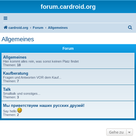
forum.cardroid.org
S
cardroid.org
Forum
Allgemeines
u
Allgemeines
c
Forum
h
e
Allgemeines
Hier kommt alles rein, was sonst keinen Platz findet
Themen:
18
Kaufberatung
Fragen und Antworten VOR dem Kauf...
Themen:
7
Talk
Smalltalk und sonstiges...
Themen:
3
Мы приветствуем наших русских друзей!
Say hello
Themen:
2
Gehe zu