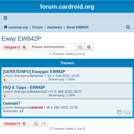
forum.cardroid.org
S
cardroid.org
Forum
Hardware
Eway EW842P
u
Eway EW842P
c
Suche
Erweiterte Suche
Gesperrt
h
3 Themen •Seite
1
von
1
e
Themen
[GERÄTEINFO] Ewaygps EW842P
Letzter Beitragvon
derkemer
«
So 1. Feb 2015, 14:24
Bewertung: 7.69%
FAQ & Tipps - EW842P
Letzter Beitragvon
Shadow128
«
Fr 6. Mär 2015, 08:27
Bewertung: 7.69%
Getestet?
Letzter Beitragvon
cardroid
«
Mi 4. Mär 2015, 22:30
Antworten:
12
1
2
Gesperrt
3 Themen •Seite
1
von
1