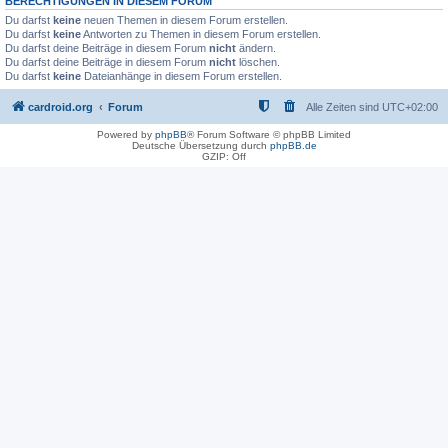
BERECHTIGUNGEN IN DIESEM FORUM
Du darfst
keine
neuen Themen in diesem Forum erstellen.
Du darfst
keine
Antworten zu Themen in diesem Forum erstellen.
Du darfst deine Beiträge in diesem Forum
nicht
ändern.
Du darfst deine Beiträge in diesem Forum
nicht
löschen.
Du darfst
keine
Dateianhänge in diesem Forum erstellen.
cardroid.org
Forum
Alle Zeiten sind
UTC+02:00
Powered by
phpBB
® Forum Software © phpBB Limited
Deutsche Übersetzung durch
phpBB.de
GZIP: Off