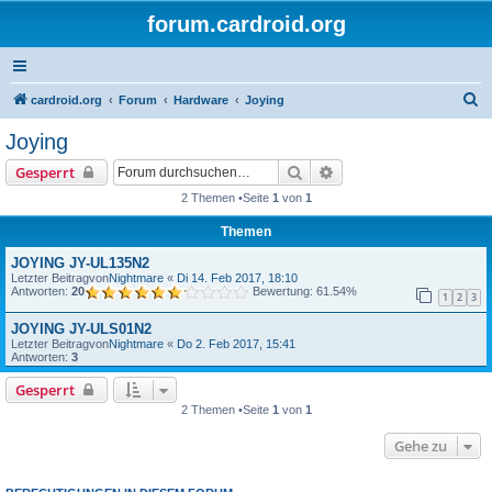
forum.cardroid.org
S
cardroid.org
Forum
Hardware
Joying
u
Joying
c
Suche
Erweiterte Suche
Gesperrt
h
2 Themen •Seite
1
von
1
e
Themen
JOYING JY-UL135N2
Letzter Beitragvon
Nightmare
«
Di 14. Feb 2017, 18:10
Antworten:
20
Bewertung: 61.54%
1
2
3
JOYING JY-ULS01N2
Letzter Beitragvon
Nightmare
«
Do 2. Feb 2017, 15:41
Antworten:
3
Gesperrt
2 Themen •Seite
1
von
1
Gehe zu