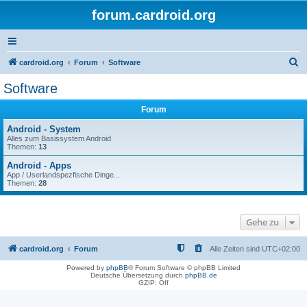
forum.cardroid.org
S
cardroid.org
Forum
Software
u
Software
c
Forum
h
e
Android - System
Alles zum Basissystem Android
Themen:
13
Android - Apps
App / Userlandspezfische Dinge...
Themen:
28
Gehe zu
cardroid.org
Forum
Alle Zeiten sind
UTC+02:00
Powered by
phpBB
® Forum Software © phpBB Limited
Deutsche Übersetzung durch
phpBB.de
GZIP: Off